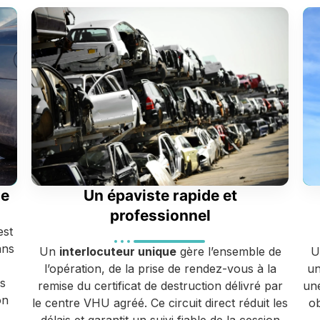
ge
Un épaviste rapide et
professionnel
est
ans
Un
interlocuteur unique
gère l’ensemble de
U
l’opération, de la prise de rendez-vous à la
u
s
remise du certificat de destruction délivré par
une
on
le centre VHU agréé. Ce circuit direct réduit les
ob