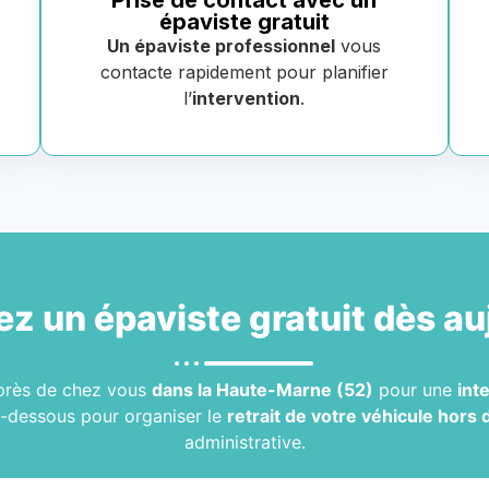
Prise de contact avec un
épaviste gratuit
Un épaviste professionnel
vous
contacte rapidement pour planifier
l’
intervention
.
ez un
épaviste gratuit
dès au
rès de chez vous
dans la Haute-Marne (52)
pour une
int
i-dessous pour organiser le
retrait de votre véhicule hors 
administrative.