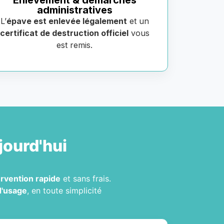
Enlèvement & démarches
administratives
L’
épave est enlevée légalement
et un
certificat de destruction officiel
vous
est remis.
jourd'hui
ervention rapide
et sans frais.
d'usage
, en toute simplicité