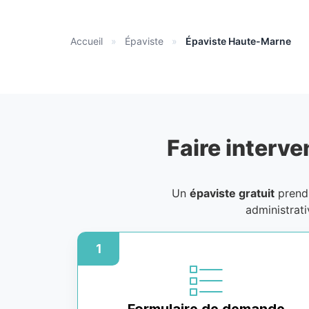
Accueil
»
Épaviste
»
Épaviste Haute-Marne
Faire interve
Un
épaviste gratuit
prend 
administrat
1