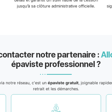
délais et garantit un suivi fiable de la cession
jusqu’à sa clôture administrative officielle.
si
contacter notre partenaire :
All
épaviste professionnel ?
ia notre réseau, c'est un
épaviste gratuit
, joignable rapid
retrait et les démarches.