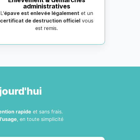
Enlèvement & démarches
administratives
L’
épave est enlevée légalement
et un
certificat de destruction officiel
vous
est remis.
jourd'hui
ention rapide
et sans frais.
d'usage
, en toute simplicité