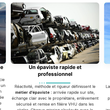
ge
Un épaviste rapide et
professionnel
cie
 un
Réactivité, méthode et rigueur définissent le
La
n
métier d’épaviste
: arrivée rapide sur site,
ée
échange clair avec le propriétaire, enlèvement
p
e
sécurisé et remise en filière VHU dans les
u