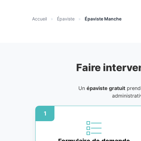
Accueil
»
Épaviste
»
Épaviste Manche
Faire interve
Un
épaviste gratuit
prend 
administrat
1