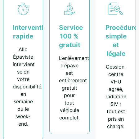
Intervention
Service
Procédure
rapide
100 %
simple
gratuit
et
Allo
légale
Épaviste
L’enlèvement
intervient
d’épave
Cession,
selon
est
centre
votre
entièrement
VHU
disponibilité,
gratuit
agréé,
en
pour
radiation
semaine
tout
SIV :
ou le
véhicule
tout est
week-
complet.
pris en
end.
charge.