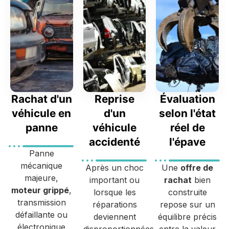
Rachat d'un
Reprise
Évaluation
véhicule en
d'un
selon l'état
panne
véhicule
réel de
accidenté
l'épave
Panne
mécanique
Après un choc
Une
offre de
majeure,
important ou
rachat
bien
moteur grippé
,
lorsque les
construite
transmission
réparations
repose sur un
défaillante ou
deviennent
équilibre précis
électronique
disproportionnées
entre la valeur