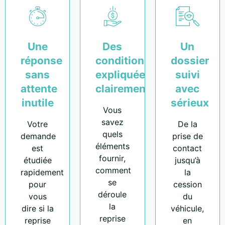
Une
Des
Un
réponse
conditions
dossier
sans
expliquées
suivi
attente
clairement
avec
inutile
sérieux
Vous
savez
Votre
De la
quels
demande
prise de
éléments
est
contact
fournir,
étudiée
jusqu’à
comment
rapidement
la
se
pour
cession
déroule
vous
du
la
dire si la
véhicule,
reprise
reprise
en