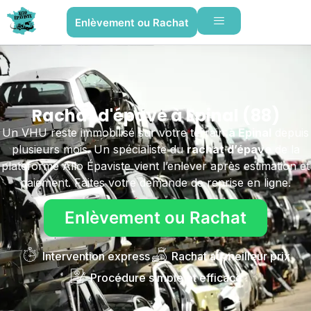
Enlèvement ou Rachat
Rachat d'épave à Epinal (88)
Un VHU reste immobilisé sur votre terrain
à Epinal
depuis
plusieurs mois. Un spécialiste du
rachat d’épave
de la
plateforme Allo Épaviste vient l’enlever après estimation et
paiement. Faites votre demande de reprise en ligne.
Enlèvement ou Rachat
Intervention express
Rachat au meilleur prix
Procédure simple et efficace