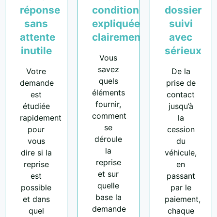
réponse
conditions
dossier
sans
expliquées
suivi
attente
clairement
avec
inutile
sérieux
Vous
savez
Votre
De la
quels
demande
prise de
éléments
est
contact
fournir,
étudiée
jusqu’à
comment
rapidement
la
se
pour
cession
déroule
vous
du
la
dire si la
véhicule,
reprise
reprise
en
et sur
est
passant
quelle
possible
par le
base la
et dans
paiement,
demande
quel
chaque