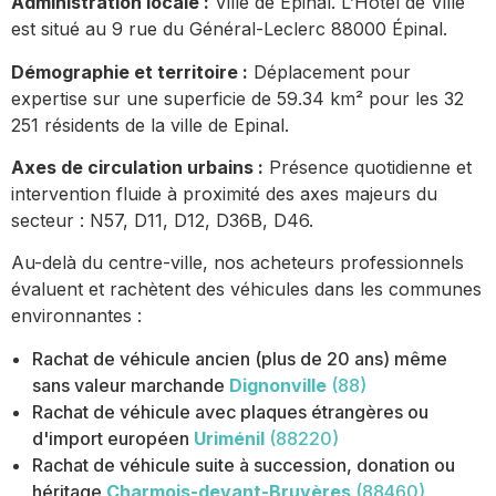
Administration locale :
Ville de Epinal. L’Hôtel de Ville
est situé au 9 rue du Général-Leclerc 88000 Épinal.
Démographie et territoire :
Déplacement pour
expertise sur une superficie de 59.34 km² pour les 32
251 résidents de la ville de Epinal.
Axes de circulation urbains :
Présence quotidienne et
intervention fluide à proximité des axes majeurs du
secteur : N57, D11, D12, D36B, D46.
Au-delà du centre-ville, nos acheteurs professionnels
évaluent et rachètent des véhicules dans les communes
environnantes :
Rachat de véhicule ancien (plus de 20 ans) même
sans valeur marchande
Dignonville
(88)
Rachat de véhicule avec plaques étrangères ou
d'import européen
Uriménil
(88220)
Rachat de véhicule suite à succession, donation ou
héritage
Charmois-devant-Bruyères
(88460)