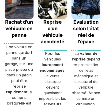
Rachat d'un
Reprise
Évaluation
véhicule en
d'un
selon l'état
panne
véhicule
réel de
accidenté
l'épave
Une voiture en
panne qui dort
Pour les
La
valeur de
dans un
véhicules
reprise
dépend
garage, sur une
lourdement
en premier lieu
place privée ou
endommagés
,
de l’état
dans un jardin
la vente
mécanique et
peut être
classique
structurel du
reprise
devient
véhicule
rapidement
, y
quasiment
observé. Année
compris
impossible : les
de mise en
lorsqu’elle est
acheteurs
circulation,