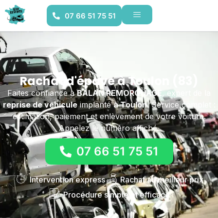
07 66 51 75 51
Rachat d'épave à Toulon (83)
Faites confiance à
BALAN REMORQUAGE
, expert de la
reprise de véhicule
implanté
à Toulon
. Service complet :
estimation, paiement et enlèvement de votre voiture.
Appelez le numéro affiché.
07 66 51 75 51
Intervention express
Rachat au meilleur prix
Procédure simple et efficace