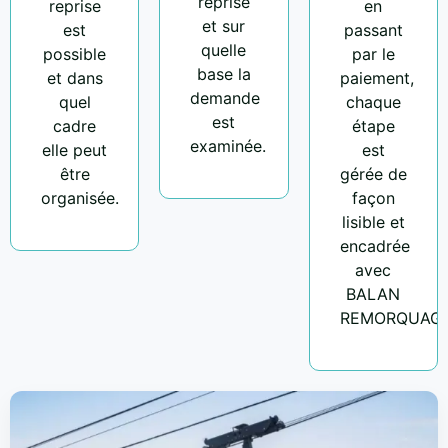
reprise
reprise
en
et sur
est
passant
quelle
possible
par le
base la
et dans
paiement,
demande
quel
chaque
est
cadre
étape
examinée.
elle peut
est
être
gérée de
organisée.
façon
lisible et
encadrée
avec
BALAN
REMORQUAGE