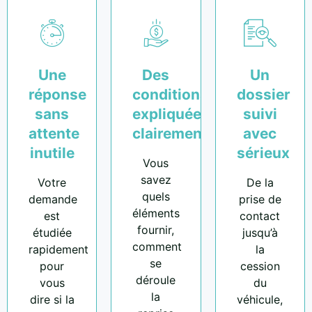
Une
Des
Un
réponse
conditions
dossier
sans
expliquées
suivi
attente
clairement
avec
inutile
sérieux
Vous
savez
Votre
De la
quels
demande
prise de
éléments
est
contact
fournir,
étudiée
jusqu’à
comment
rapidement
la
se
pour
cession
déroule
vous
du
la
dire si la
véhicule,