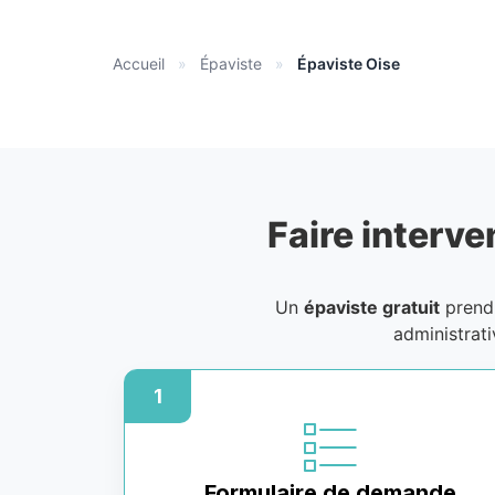
Accueil
»
Épaviste
»
Épaviste Oise
Faire interve
Un
épaviste gratuit
prend 
administrat
1
Formulaire de demande