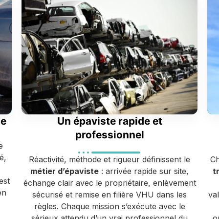
ge
Un épaviste rapide et
professionnel
e
é,
Réactivité, méthode et rigueur définissent le
Ch
métier d’épaviste
: arrivée rapide sur site,
t
est
échange clair avec le propriétaire, enlèvement
en
sécurisé et remise en filière VHU dans les
va
règles. Chaque mission s’exécute avec le
sérieux attendu d’un vrai professionnel du
o