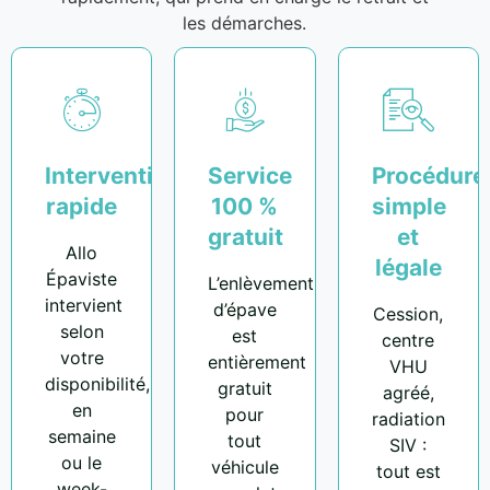
les démarches.
Intervention
Service
Procédure
rapide
100 %
simple
gratuit
et
Allo
légale
Épaviste
L’enlèvement
intervient
d’épave
Cession,
selon
est
centre
votre
entièrement
VHU
disponibilité,
gratuit
agréé,
en
pour
radiation
semaine
tout
SIV :
ou le
véhicule
tout est
week-