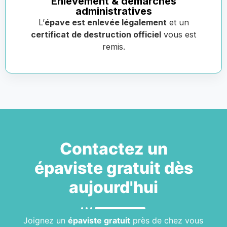
Enlèvement & démarches
administratives
L’
épave est enlevée légalement
et un
certificat de destruction officiel
vous est
remis.
Contactez un
épaviste gratuit
dès
aujourd'hui
Joignez un
épaviste gratuit
près de chez vous