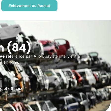
Enlèvement ou Rachat
n (84)
ave
référencé par Allo Épaviste intervient à
e en ligne.
e et efficace