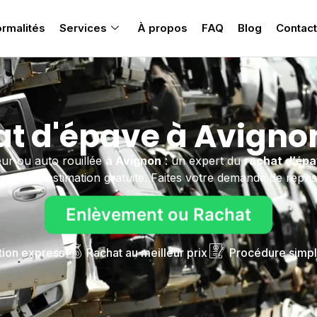
rmalités
Services
À propos
FAQ
Blog
Contact
t d'épave à Avigno
ur ou auto rouillée
à Avignon
: un expert du
rachat d’ép
our une estimation gratuite. Faites votre demande de repris
Enlèvement ou Rachat
tion express
Rachat au meilleur prix
Procédure simpl