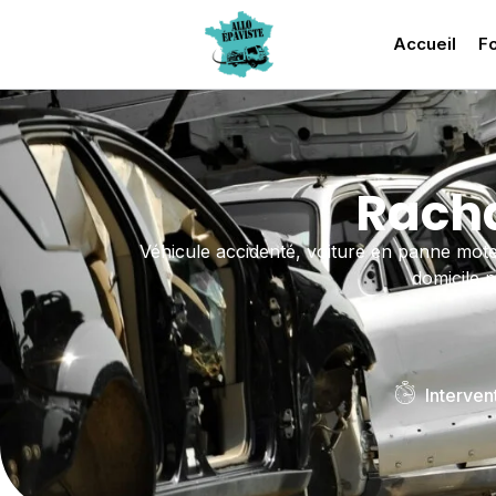
Accueil
Fo
Racha
Véhicule accidenté, voiture en panne mote
domicile p
Interven