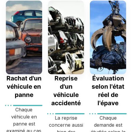
Rachat d'un
Reprise
Évaluation
véhicule en
d'un
selon l'état
panne
véhicule
réel de
accidenté
l'épave
Chaque
véhicule en
La reprise
Chaque
panne est
concerne aussi
demande est
examiné au cas
bien des
étudiée selon la