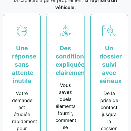
la capacité à gérer proprement
la reprise d’un
véhicule
.
Une
Des
Un
réponse
conditions
dossier
sans
expliquées
suivi
attente
clairement
avec
inutile
sérieux
Vous
savez
Votre
De la
quels
demande
prise de
éléments
est
contact
fournir,
étudiée
jusqu’à
comment
rapidement
la
se
pour
cession