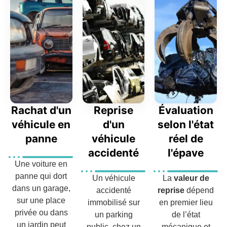
Rachat d'un
Reprise
Évaluation
véhicule en
d'un
selon l'état
panne
véhicule
réel de
accidenté
l'épave
Une voiture en
panne qui dort
Un véhicule
La
valeur de
dans un garage,
accidenté
reprise
dépend
sur une place
immobilisé sur
en premier lieu
privée ou dans
un parking
de l’état
un jardin peut
public, chez un
mécanique et