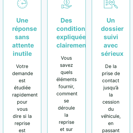
Une
Des
Un
réponse
conditions
dossier
sans
expliquées
suivi
attente
clairement
avec
inutile
sérieux
Vous
savez
Votre
De la
quels
demande
prise de
éléments
est
contact
fournir,
étudiée
jusqu’à
comment
rapidement
la
se
pour
cession
déroule
vous
du
la
dire si la
véhicule,
reprise
reprise
en
et sur
est
passant