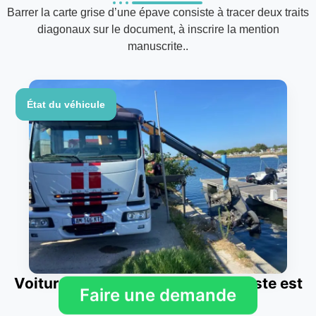
Barrer la carte grise d’une épave consiste à tracer deux traits
diagonaux sur le document, à inscrire la mention
manuscrite..
État du véhicule
Voiture inondée : pourquoi l’épaviste est
Faire une demande
obligatoire